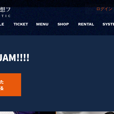
ログイン 
LE
TICKET
MENU
SHOP
RENTAL
SYST
AM!!!!
た
る