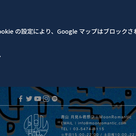
okie の設定により、Google マップはブロック
ア
青山 月見ル君想フ | MoonRomantic
EMAIL |
info@moonromantic.com
TEL | 03-5474-8115
※平日15:00-22:00 / 土日祝10:00-22