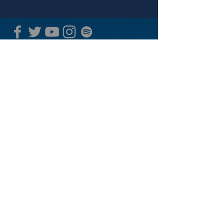
青山 月見ル君想フ | MoonRomantic
EMAIL |
info@moonromantic.com
TEL |
03-5474-8115
※平日15:00-22:00 / 土日祝10:00-
22:00
www.moonromantic.com
​東京都港区南青山4-9-1 B1F
特定商取引法に基づく表記
|
サイトご利用規約
|
決済ご利用規約