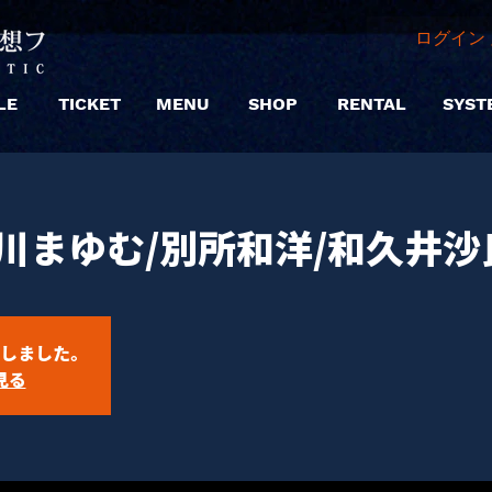
ログイン 
LE
TICKET
MENU
SHOP
RENTAL
SYST
川まゆむ/別所和洋/和久井沙良/
しました。
見る