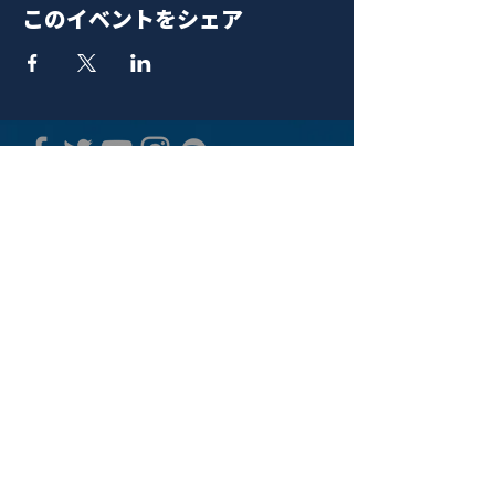
このイベントをシェア
青山 月見ル君想フ | MoonRomantic
EMAIL |
info@moonromantic.com
TEL |
03-5474-8115
※平日15:00-22:00 / 土日祝10:00-
22:00
www.moonromantic.com
​東京都港区南青山4-9-1 B1F