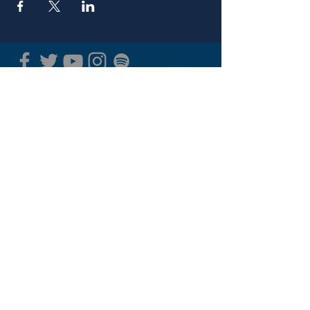
青山 月見ル君想フ | MoonRomantic
EMAIL |
info@moonromantic.com
TEL |
03-5474-8115
※平日15:00-22:00 / 土日祝10:00-
22:00
www.moonromantic.com
​東京都港区南青山4-9-1 B1F
特定商取引法に基づく表記
|
サイトご利用規約
|
決済ご利用規約