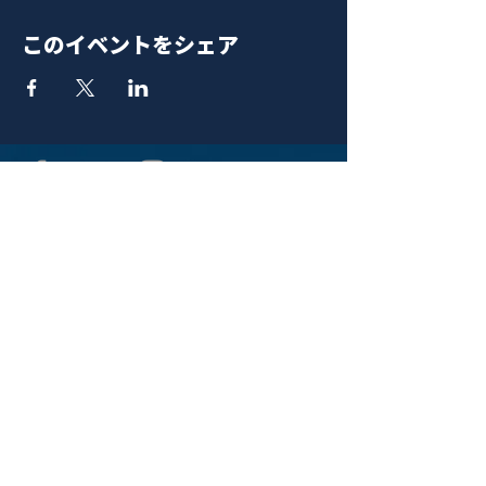
このイベントをシェア
青山 月見ル君想フ | MoonRomantic
EMAIL |
info@moonromantic.com
TEL |
03-5474-8115
※平日15:00-22:00 / 土日祝10:00-
22:00
www.moonromantic.com