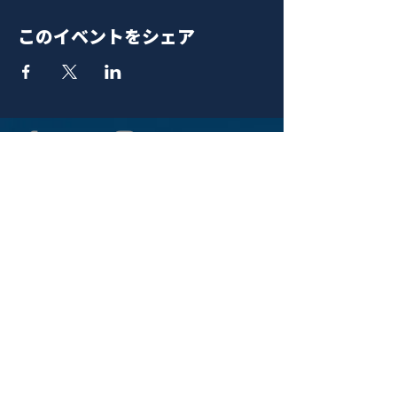
このイベントをシェア
青山 月見ル君想フ | MoonRomantic
EMAIL |
info@moonromantic.com
TEL |
03-5474-8115
※平日15:00-22:00 / 土日祝10:00-
22:00
www.moonromantic.com