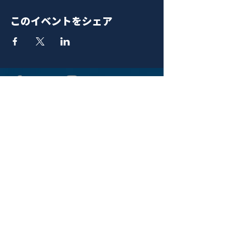
このイベントをシェア
青山 月見ル君想フ | MoonRomantic
EMAIL |
info@moonromantic.com
TEL |
03-5474-8115
※平日15:00-22:00 / 土日祝10:00-
22:00
www.moonromantic.com