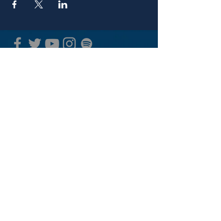
青山 月見ル君想フ | MoonRomantic
EMAIL |
info@moonromantic.com
TEL |
03-5474-8115
※平日15:00-22:00 / 土日祝10:00-
22:00
www.moonromantic.com
​東京都港区南青山4-9-1 B1F
特定商取引法に基づく表記
|
サイトご利用規約
|
決済ご利用規約