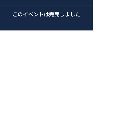
このイベントは完売しました
このイベントをシェア
青山 月見ル君想フ | MoonRomantic
EMAIL |
info@moonromantic.com