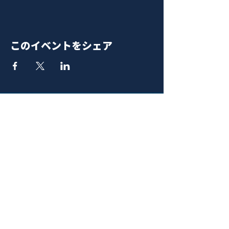
このイベントをシェア
青山 月見ル君想フ | MoonRomantic
EMAIL |
info@moonromantic.com
TEL |
03-5474-8115
※平日15:00-22:00 / 土日祝10:00-