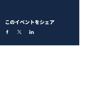
このイベントをシェア
青山 月見ル君想フ | MoonRomantic
EMAIL |
info@moonromantic.com
TEL |
03-5474-8115
※平日15:00-22:00 / 土日祝10:00-