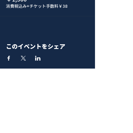
消費税込み
+チケット手数料￥38
このイベントをシェア
青山 月見ル君想フ | MoonRomantic
EMAIL |
info@moonromantic.com