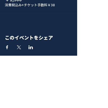
消費税込み
+チケット手数料￥38
このイベントをシェア
青山 月見ル君想フ | MoonRomantic
EMAIL |
info@moonromantic.com