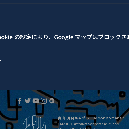
okie の設定により、Google マップはブロック
ア
青山 月見ル君想フ | MoonRomantic
EMAIL |
info@moonromantic.com