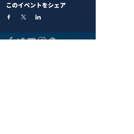
このイベントをシェア
青山 月見ル君想フ | MoonRomantic
EMAIL |
info@moonromantic.com
TEL |
03-5474-8115
※平日15:00-22:00 / 土日祝10:00-
22:00
www.moonromantic.com
​東京都港区南青山4-9-1 B1F