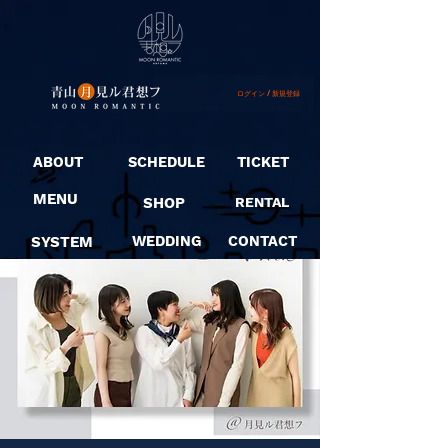
ログイン / 新規登録
ABOUT
SCHEDULE
TICKET
MENU
SHOP
RENTAL
SYSTEM
WEDDING
CONTACT