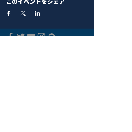
このイベントをシェア
青山 月見ル君想フ | MoonRomantic
EMAIL |
info@moonromantic.com
TEL |
03-5474-8115
※平日15:00-22:00 / 土日祝10:00-
22:00
www.moonromantic.com
​東京都港区南青山4-9-1 B1F