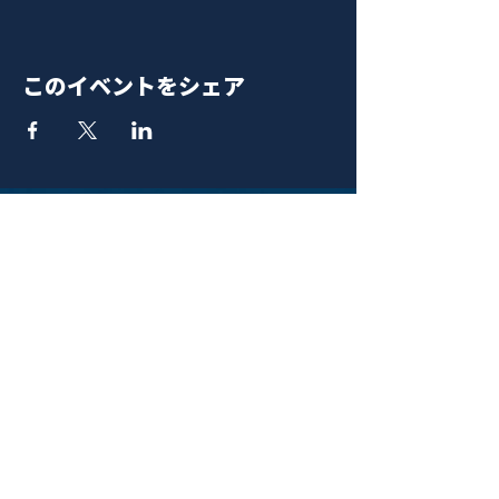
このイベントをシェア
青山 月見ル君想フ | MoonRomantic
EMAIL |
info@moonromantic.com
TEL |
03-5474-8115
※平日15:00-22:00 / 土日祝10:00-
22:00