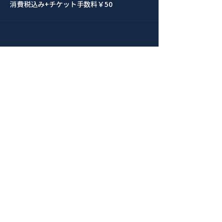
消費税込み
+チケット手数料￥50
このイベントをシェア
青山 月見ル君想フ | MoonRomantic
EMAIL |
info@moonromantic.com