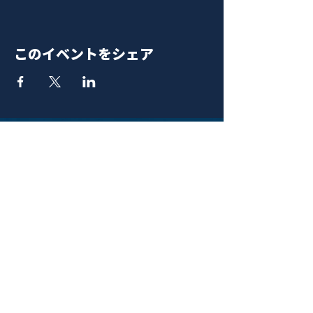
このイベントをシェア
青山 月見ル君想フ | MoonRomantic
EMAIL |
info@moonromantic.com
TEL |
03-5474-8115
※平日15:00-22:00 / 土日祝10:00-
22:00