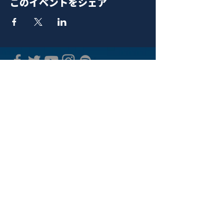
このイベントをシェア
青山 月見ル君想フ | MoonRomantic
EMAIL |
info@moonromantic.com
TEL |
03-5474-8115
※平日15:00-22:00 / 土日祝10:00-
22:00
www.moonromantic.com
​東京都港区南青山4-9-1 B1F