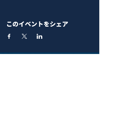
このイベントをシェア
青山 月見ル君想フ | MoonRomantic
EMAIL |
info@moonromantic.com
TEL |
03-5474-8115
※平日15:00-22:00 / 土日祝10:00-
22:00