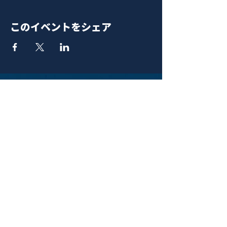
このイベントをシェア
青山 月見ル君想フ | MoonRomantic
EMAIL |
info@moonromantic.com
TEL |
03-5474-8115
※平日15:00-22:00 / 土日祝10:00-
22:00
www.moonromantic.com