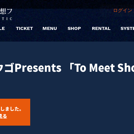
ログイン 
LE
TICKET
MENU
SHOP
RENTAL
SYST
resents 「To Meet Sh
しました。
見る