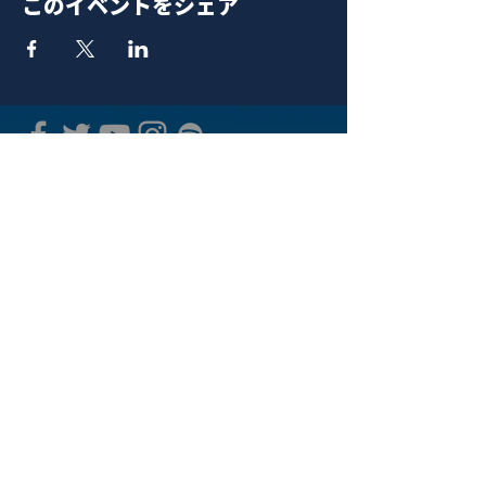
このイベントをシェア
青山 月見ル君想フ | MoonRomantic
EMAIL |
info@moonromantic.com
TEL |
03-5474-8115
※平日15:00-22:00 / 土日祝10:00-
22:00
www.moonromantic.com
​東京都港区南青山4-9-1 B1F