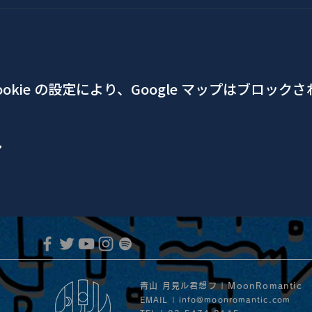
okie の設定により、Google マップはブロック
ア
青山 月見ル君想フ | MoonRomantic
EMAIL |
info@moonromantic.com