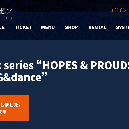
ログイン 
LE
TICKET
MENU
SHOP
RENTAL
SYST
c series “HOPES & PROU
&dance”
しました。
見る