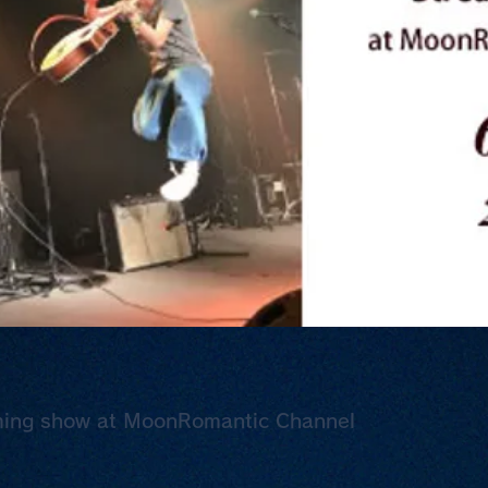
show at MoonRomantic Channel