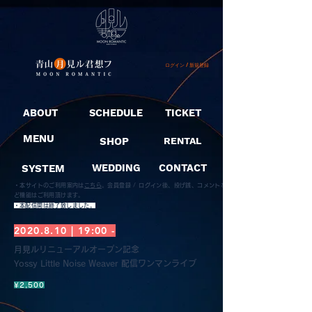
ログイン / 新規登録
ABOUT
SCHEDULE
TICKET
MENU
SHOP
RENTAL
SYSTEM
WEDDING
CONTACT
・本サイトのご利用案内は
こちら
。
会員登録 / ログイン後、投げ銭、コメントな
ど機能はご利用頂けます。
​・本配信開は終了致しました。
2020.8.10
| 19:00 -
月見ルリニューアルオープン記念
Yossy Little Noise Weaver 配信ワンマンライブ
¥2,500