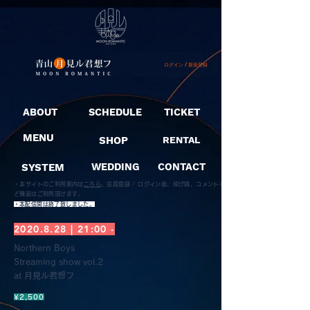
ログイン / 新規登録
ABOUT
SCHEDULE
TICKET
MENU
SHOP
RENTAL
SYSTEM
WEDDING
CONTACT
・本サイトのご利用案内は
こちら
。
会員登録 / ログイン後、投げ銭、コメントな
ど機能はご利用頂けます。
​・本配信開は終了致しました。
2020.8.28
| 21:00 -
Northern Boys
Streaming show vol.2
at 月見ル君想フ
¥2,500