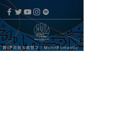
青山 月見ル君想フ | MoonRomantic
EMAIL |
info@moonromantic.com
TEL |
03-5474-8115
※平日15:00-22:00 / 土日祝10:00-
22:00
www.moonromantic.com
​東京都港区南青山4-9-1 B1F
特定商取引法に基づく表記
|
サイトご利用規約
|
決済ご利用規約
copyright since 2020