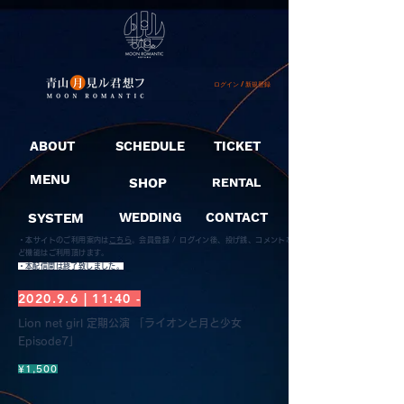
ログイン / 新規登録
ABOUT
SCHEDULE
TICKET
MENU
SHOP
RENTAL
SYSTEM
WEDDING
CONTACT
・本サイトのご利用案内は
こちら
。
会員登録 / ログイン後、投げ銭、コメントな
ど機能はご利用頂けます。
​・本配信開は終了致しました。
2020.9.6 | 11:40 -
Lion net girl 定期公演 「ライオンと月と少女
Episode7」
¥1,500