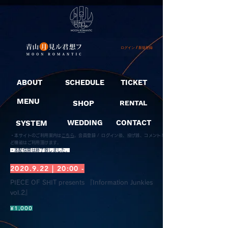
ログイン / 新規登録
ABOUT
SCHEDULE
TICKET
MENU
SHOP
RENTAL
SYSTEM
WEDDING
CONTACT
・本サイトのご利用案内は
こちら
。
会員登録 / ログイン後、投げ銭、コメントな
ど機能はご利用頂けます。
​・本配信開は終了致しました。
2020.9.22
| 20:00 -
PIECE OF SHIT presents 『Information Junkies
vol.2』
¥1,000