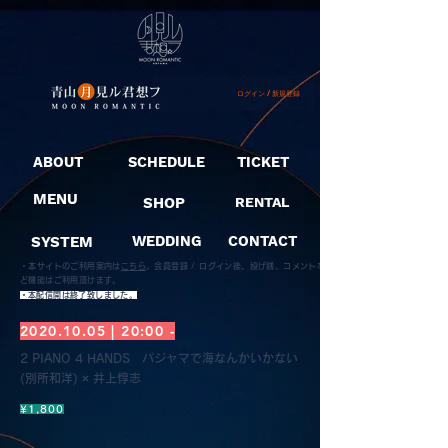
ログイン / 新規登録
ABOUT
SCHEDULE
TICKET
MENU
SHOP
RENTAL
SYSTEM
WEDDING
CONTACT
・本サイトのご利用案内は
こちら
。
会員登録 / ログイン後、投げ銭、コメントな
ど機能はご利用頂けます。
​・本配信開は終了致しました。
2020.10.05
| 20:00 -
2 PIANO 4 HANDS パジャマで海なんかいかない
(別所和洋) × 井上惇志
¥1,800