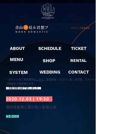
ログイン / 新規登録
ABOUT
SCHEDULE
TICKET
MENU
SHOP
RENTAL
SYSTEM
WEDDING
CONTACT
・本サイトのご利用案内は
こちら
。
会員登録 / ログイン後、投げ銭、コメントな
ど機能はご利用頂けます。
​・本配信開は終了致しました。
2020.12.03
| 19:30 -
原田茶飯事と黒の他人単独公演
¥2,000