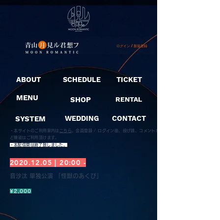
ログイン / 新規登録
ABOUT
SCHEDULE
TICKET
MENU
SHOP
RENTAL
SYSTEM
WEDDING
CONTACT
・本サイトのご利用案内は
こちら
。
会員登録 / ログイン後、投げ銭、コメントな
ど機能はご利用頂けます。
​・本配信開は終了致しました。
2020.12.05
| 20:00 -
音沙汰 単独公演 「怪獣のあくび」
¥2,000