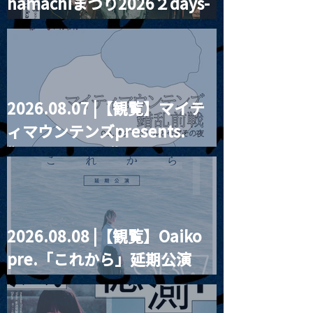
hamachiまつり2026２days-
Channel1周年記念Live
『Payrin’s 桜
誕祭「卍解・千
月見ル君想フ編②
餅」』
2026.08.07 |【観覧】マイテ
ィマウンテンズpresents.
“HALL-IN-ONE”
2026.08.08 |【観覧】Oaiko
pre.「これから」延期公演
Blurred City Lights × 17歳
とベルリンの壁