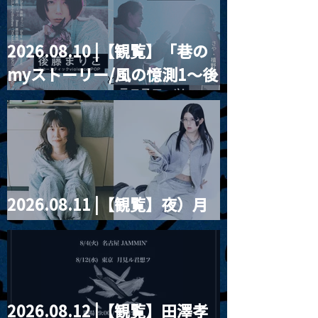
2026.08.10 |【観覧】「巷の
myストーリー/風の憶測1～後
藤まりこアコースティック
violence POPとテニスコー
ツ」
2026.08.11 |【観覧】夜）月
見ル君想フpre. Sugar Shock
2026.08.12 |【観覧】田澤孝