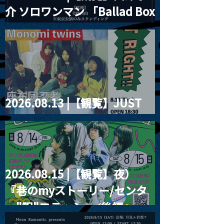
介 ソロワンマン 「Ballad Box
2026」
2026.08.13 |【観覧】JUST
RIGHT!! vol.26
2026.08.15 |【観覧】夜）
『巷のmyストーリー/センタ
ー"訳"フラッシュ⚡️後編』