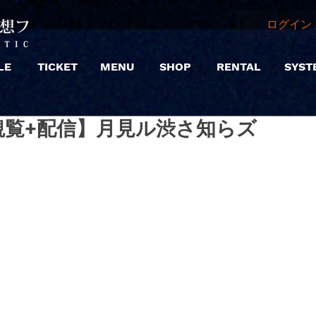
ログイン 
LE
TICKET
MENU
SHOP
RENTAL
SYST
 |【観覧+配信】月見ル渋さ知らズ