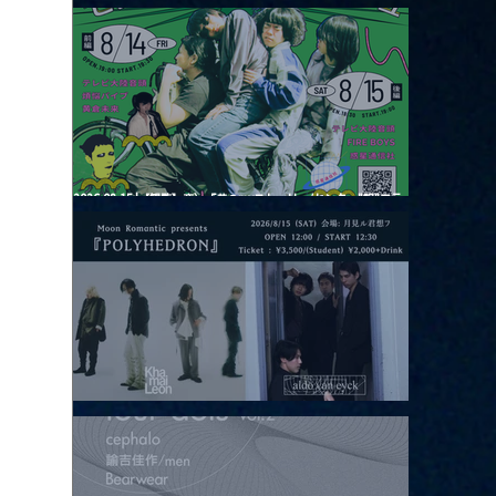
2026.08.13 |【観覧】JUST RIGHT!! vol.26
2026.08.15 |【観覧】夜）『巷のmyストーリー/センター"訳"フラ
ッシュ⚡️後編』
2026.08.15 |【観覧】昼）月見ルpre.『POLYHEDRON』