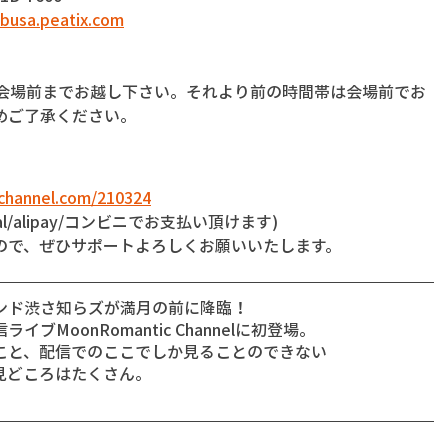
ibusa.peatix.com
に会場前までお越し下さい。それより前の時間帯は会場前でお
めご了承ください。
-channel.com/210324
l/alipay/コンビニでお支払い頂けます)
ので、ぜひサポートよろしくお願いいたします。
ンド渋さ知らズが満月の前に降臨！
MoonRomantic Channelに初登場。
こと、配信でのここでしか見ることのできない
見どころはたくさん。