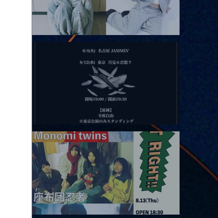
2026.08.11 |【観覧】夜）月見ル君想フpre. Sugar Shock
2026.08.12 |【観覧】田澤孝介 ソロワンマン 「Ballad Box 2026」