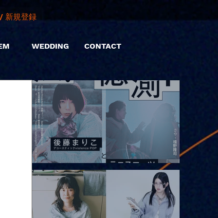
/ 新規登録
EM
WEDDING
CONTACT
2026.08.10 |【観覧】「巷のmyストーリー/風の憶測1～後藤まりこ
アコースティックviolence POPとテニスコーツ」