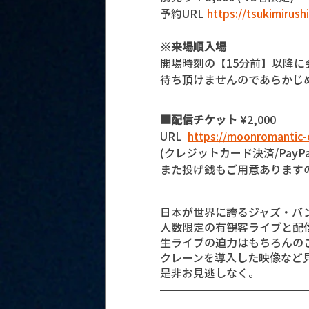
予約URL 
https://tsukimirush
※来場順入場
開場時刻の【15分前】以降
待ち頂けませんのであらかじ
■配信チケット
 ¥2,000
URL  
https://moonromantic
(クレジットカード決済/PayPa
また投げ銭もご用意あります
日本が世界に誇るジャズ・バ
人数限定の有観客ライブと配信ライブ
生ライブの迫力はもちろんの
クレーンを導入した映像など
是非お見逃しなく。