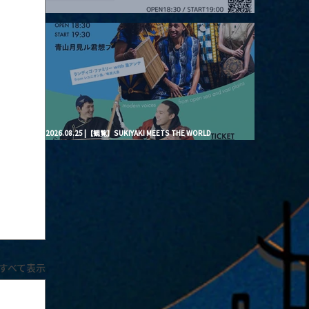
2026.08.20 |【観覧】月見ル君想フpre. “Brand New Moon #3”
2026.08.25 |【観覧】SUKIYAKI MEETS THE WORLD
presentsLINDIGO FAMILY with ANNA SATO, ODUCHU modern
voices from open sea and vast plains
すべて表示