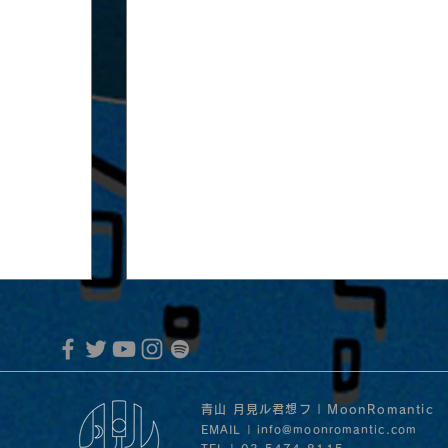
青山 月見ル君想フ | MoonRomantic
EMAIL |
info@moonromantic.com