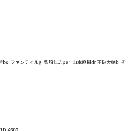
哲bs  ファンテイルg  柴崎仁志per  山本直樹dr 不破大輔b  そ
1D ¥600