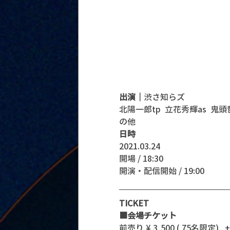
出演｜
渋さ知らズ  
北陽一郎tp  立花秀輝as  鬼頭
の他
日時
2021.03.24
開場 / 18:30
開演・配信開始 / 19:00 
TICKET
■会場チケット
前売り ¥ 3,500 ( 75名限定)   +