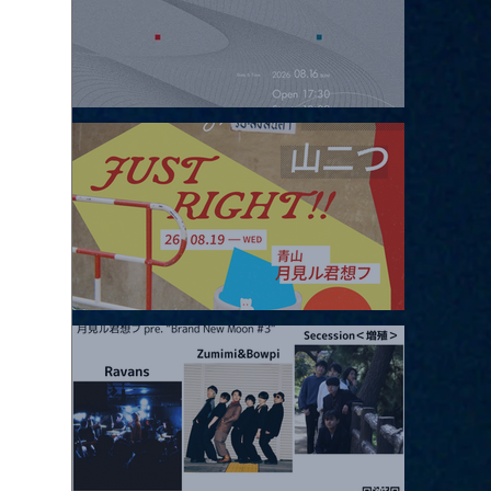
2026.08.16 |【観覧】夜）four dots vol.2
2026.08.19 |【観覧】JUST RIGHT!! vol.27