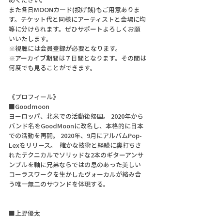
また各日MOONカード(投げ銭)もご用意ありま
す。チケット代と同様にアーティストと会場に均
等に分けられます。ぜひサポートよろしくお願
いいたします。
※視聴には会員登録が必要となります。
※アーカイブ期間は７日間となります。その間は
何度でも見ることができます。
《プロフィール》
■Goodmoon
ヨーロッパ、北米での活動後帰国。 2020年から
バンド名をGoodMoonに改名し、本格的に日本
での活動を再開。 2020年、9月にアルバムPop-
Lexをリリース。  確かな技術と経験に裏打ちさ
れたテクニカルでソリッドな2本のギターアンサ
ンブルを軸に兄弟ならではの息のあった美しい
コーラスワークを生かしたヴォーカルが絡み合
う唯一無二のサウンドを体現する。
■上野優太