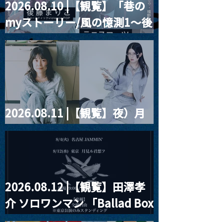
2026.08.10 |【観覧】「巷の
MoonRomantic
2021.03.20夜
myストーリー/風の憶測1～後
Channel1周年記念Live
『Payrin’s 桜
誕祭「卍解・千
藤まりこアコースティック
餅」』
violence POPとテニスコー
ツ」
2026.08.11 |【観覧】夜）月
見ル君想フpre. Sugar Shock
2026.08.12 |【観覧】田澤孝
介 ソロワンマン 「Ballad Box
2026」