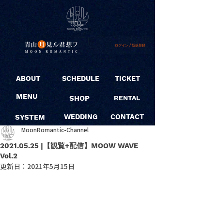
ログイン / 新規登録
ABOUT
SCHEDULE
TICKET
MENU
SHOP
RENTAL
SYSTEM
WEDDING
CONTACT
MoonRomantic-Channel
2021.05.25 |【観覧+配信】MOOW WAVE
Vol.2
更新日：
2021年5月15日