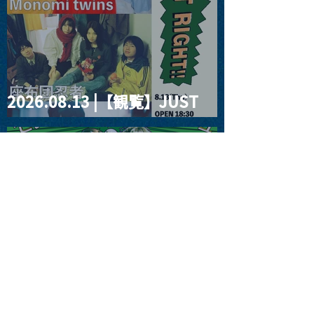
2026.08.13 |【観覧】JUST
RIGHT!! vol.26
2026.08.15 |【観覧】夜）
『巷のmyストーリー/センタ
ー"訳"フラッシュ⚡️後編』