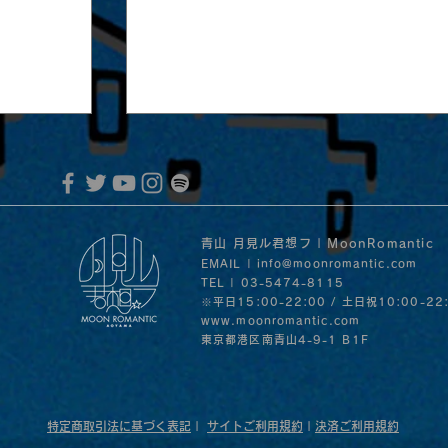
青山 月見ル君想フ | MoonRomantic
EMAIL |
info@moonromantic.com
TEL | 03-5474-8115
※平日15:00-22:00 / 土日祝10:00-22
www.moonromantic.com
​東京都港区南青山4-9-1 B1F
音」の
月見ルの名物メニュー、台湾のソウ
30日
ード魯肉飯。話題のあの味が真空パ
になって登場！
特定商取引法に基づく表記
|
サイトご利用規約
|
決済ご利用規約