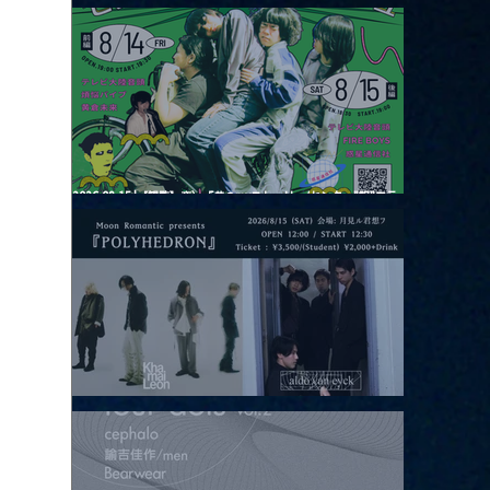
2026.08.13 |【観覧】JUST RIGHT!! vol.26
2026.08.15 |【観覧】夜）『巷のmyストーリー/センター"訳"フラ
ッシュ⚡️後編』
2026.08.15 |【観覧】昼）月見ルpre.『POLYHEDRON』