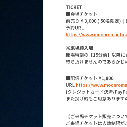
TICKET
■会場チケット
前売り ¥ 3,000 ( 50名限定)  |
予約URL 
https://www.moonromantic.
※来場順入場
開場時刻の【15分前】以降
待ち頂けませんのであらかじ
■配信チケット ¥1,800
URL 
https://www.moonroma
(クレジットカード決済/PayPa
また投げ銭もご用意あります
【ご来場チケット販売につい
ご来場チケットは人数制限が