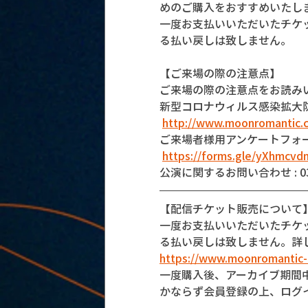
めのご購入をおすすめいたし
一度お支払いいただいたチケ
る払い戻しは致しません。
【ご来場の際の注意点】
ご来場の際の注意点をお読み
新型コロナウィルス感染拡大
http://www.moonromantic.
ご来場者様用アンケートフォ
https://forms.gle/yXhmcv
公演に関するお問い合わせ : 03-5
【配信チケット販売について
一度お支払いいただいたチケ
る払い戻しは致しません。詳
https://www.moonromantic
一度購入後、アーカイブ期間
かならず会員登録の上、ログ