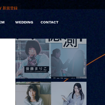
/ 新規登録
EM
WEDDING
CONTACT
2026.08.10 |【観覧】「巷のmyストーリー/風の憶測1～後藤まりこ
アコースティックviolence POPとテニスコーツ」