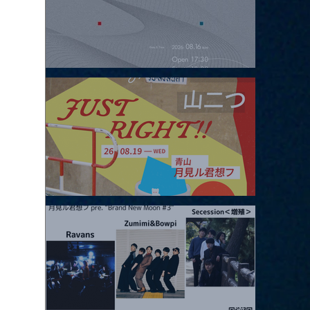
2026.08.16 |【観覧】夜）four dots vol.2
2026.08.19 |【観覧】JUST RIGHT!! vol.27