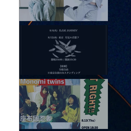
2026.08.11 |【観覧】夜）月見ル君想フpre. Sugar Shock
2026.08.12 |【観覧】田澤孝介 ソロワンマン 「Ballad Box 2026」