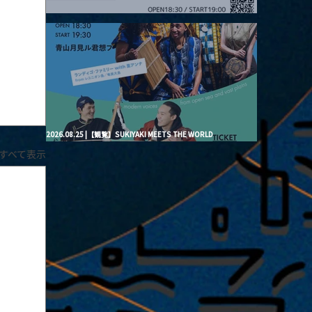
2026.08.20 |【観覧】月見ル君想フpre. “Brand New Moon #3”
2026.08.25 |【観覧】SUKIYAKI MEETS THE WORLD
presentsLINDIGO FAMILY with ANNA SATO, ODUCHU modern
すべて表示
voices from open sea and vast plains