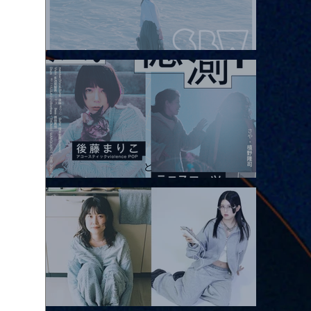
2026.08.08 |【観覧】Oaiko pre.「これから」延期公演 Blurred
City Lights × 17歳とベルリンの壁
2026.08.10 |【観覧】「巷のmyストーリー/風の憶測1～後藤まりこ
アコースティックviolence POPとテニスコーツ」