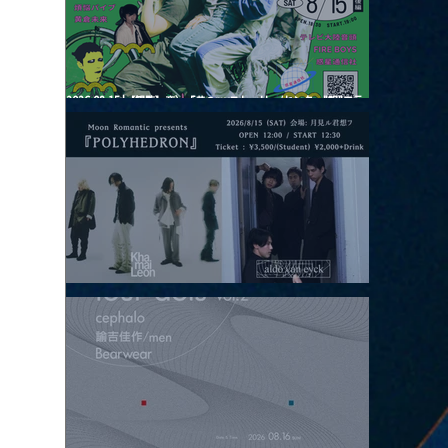
2026.08.15 |【観覧】夜）『巷のmyストーリー/センター"訳"フラ
ッシュ⚡️後編』
2026.08.15 |【観覧】昼）月見ルpre.『POLYHEDRON』