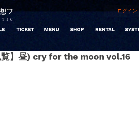
ログイン 
LE
TICKET
MENU
SHOP
RENTAL
SYST
覧】昼) cry for the moon vol.16