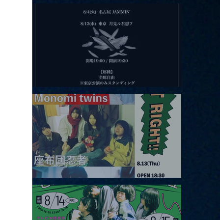
2026.08.11 |【観覧】夜）月見ル君想フpre. Sugar Shock
2026.08.12 |【観覧】田澤孝介 ソロワンマン 「Ballad Box 2026」
2026.08.13 |【観覧】JUST RIGHT!! vol.26