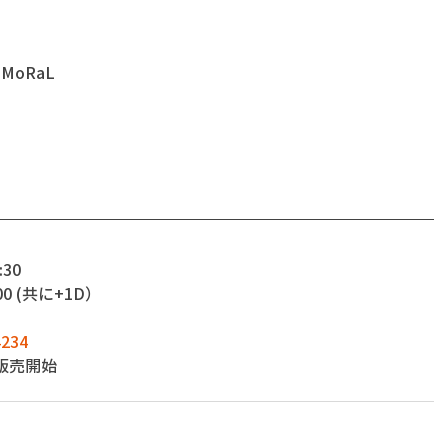
MoRaL
:30
00 (共に+1D）
4234
時販売開始