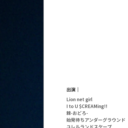
出演｜
Lion net girl
I to U $CREAMing!!
棘-おどろ-
始発待ちアンダーグラウンド
ユレルランドスケープ