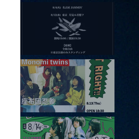
2026.08.11 |【観覧】夜）月見ル君想フpre. Sugar Shock
2026.08.12 |【観覧】田澤孝介 ソロワンマン 「Ballad Box 2026」
2026.08.13 |【観覧】JUST RIGHT!! vol.26