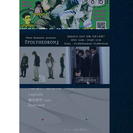
2026.08.15 |【観覧】夜）『巷のmyストーリー/センター"訳"フラ
ッシュ⚡️後編』
2026.08.15 |【観覧】昼）月見ルpre.『POLYHEDRON』