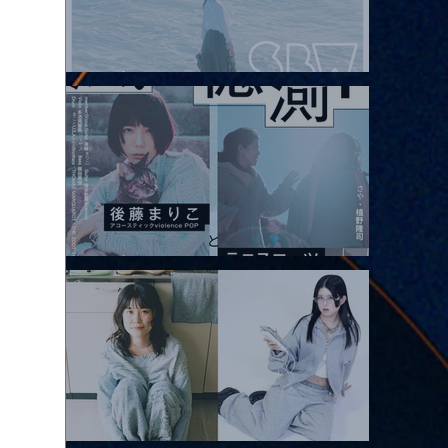
2026.08.08 |【観覧】Oaiko pre.「これから」延期公演 Blurred
City Lights × 17歳とベルリンの壁
2026.08.10 |【観覧】「巷のmyストーリー/風の憶測1～後藤まりこ
アコースティックviolence POPとテニスコーツ」