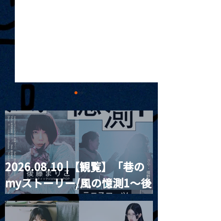
2026.08.10 |【観覧】「巷の
2023.01.07(昼) |【観
2023.1.8 |【観覧
myストーリー/風の憶測1～後
覧】Unimoon.26
Pub 月見ル君想フ
藤まりこアコースティック
violence POPとテニスコー