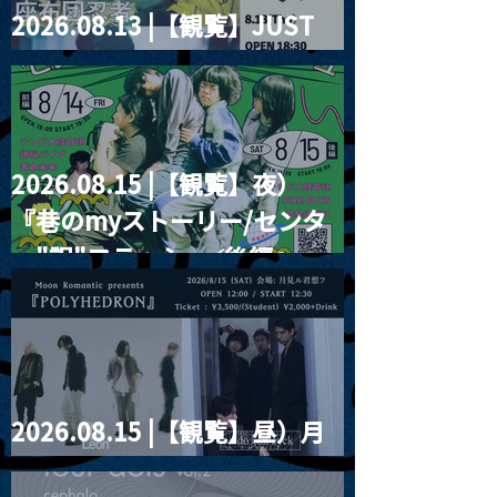
2026.08.13 |【観覧】JUST
RIGHT!! vol.26
2026.08.15 |【観覧】夜）
『巷のmyストーリー/センタ
ー"訳"フラッシュ⚡️後編』
2026.08.15 |【観覧】昼）月
見ルpre.『POLYHEDRON』