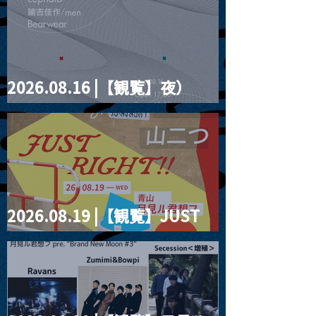
2026.08.16 |【観覧】夜）
four dots vol.2
2026.08.19 |【観覧】JUST
RIGHT!! vol.27