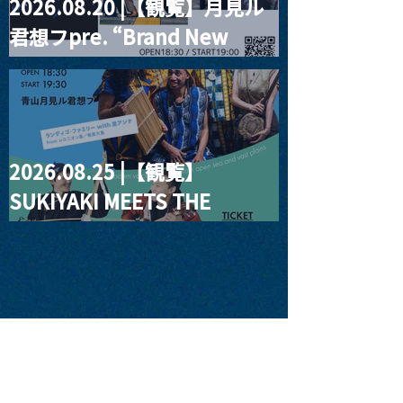
2026.08.20 |【観覧】月見ル
君想フpre. “Brand New
Moon #3”
2026.08.25 |【観覧】
SUKIYAKI MEETS THE
WORLD presentsLINDIGO
FAMILY with ANNA SATO,
ODUCHU modern voices
from open sea and vast
plains