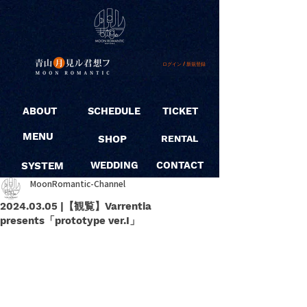
ログイン / 新規登録
ABOUT
SCHEDULE
TICKET
MENU
SHOP
RENTAL
SYSTEM
WEDDING
CONTACT
MoonRomantic-Channel
2024.03.05 |【観覧】Varrentia
presents「prototype ver.I」