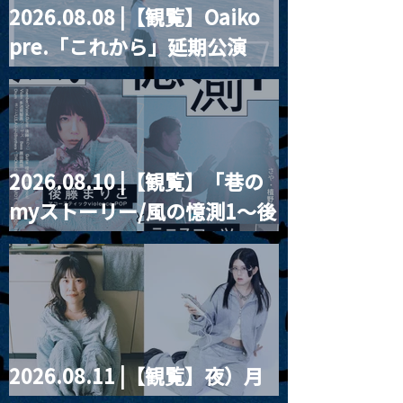
2026.08.08 |【観覧】Oaiko
pre.「これから」延期公演
Blurred City Lights × 17歳
とベルリンの壁
2026.08.10 |【観覧】「巷の
myストーリー/風の憶測1～後
藤まりこアコースティック
violence POPとテニスコー
ツ」
2026.08.11 |【観覧】夜）月