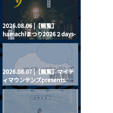
2026.08.06 |【観覧】
MoonRomantic
2021.03.20夜
hamachiまつり2026２days-
Channel1周年記念Live
『Payrin’s 桜
誕祭「卍解・千
月見ル君想フ編②
餅」』
2026.08.07 |【観覧】マイテ
ィマウンテンズpresents.
“HALL-IN-ONE”