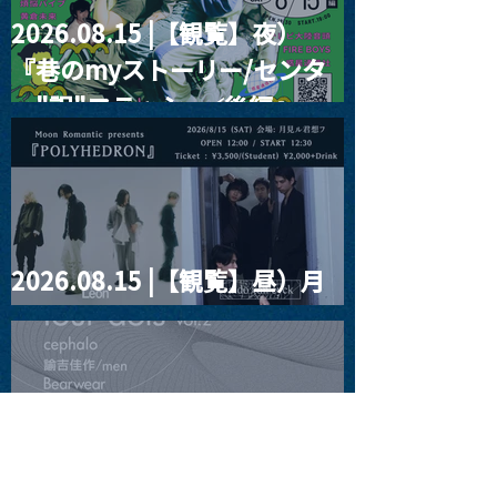
2026.08.15 |【観覧】夜）
『巷のmyストーリー/センタ
ー"訳"フラッシュ⚡️後編』
2026.08.15 |【観覧】昼）月
見ルpre.『POLYHEDRON』
2026.08.16 |【観覧】夜）