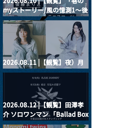
2026.08.10 |【観覧】「巷の
2024.03.02 |【観覧】
2024.03.02 
myストーリー/風の憶測1～後
Koji Hayashi Sin
夜）WATASHIBOSHI リ
リース記念みらん Band
藤まりこアコースティック
Set Oneman Live 2024
violence POPとテニスコー
“与えられる夜が好き”
ツ」
2026.08.11 |【観覧】夜）月
見ル君想フpre. Sugar Shock
2026.08.12 |【観覧】田澤孝
介 ソロワンマン 「Ballad Box
2026」