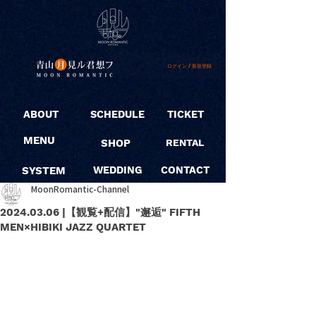
ログイン / 新規登録
ABOUT
SCHEDULE
TICKET
MENU
SHOP
RENTAL
SYSTEM
WEDDING
CONTACT
MoonRomantic-Channel
2024.03.06 |【観覧+配信】"邂逅" FIFTH
MEN×HIBIKI JAZZ QUARTET