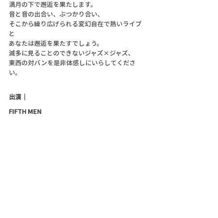
満月の下で邂逅を果たします。
音と音の出合い、ぶつかり合い、
そこから繰り広げられる変幻自在で熱いライブ
と
あなたは邂逅を果たすでしょう。
滅多に見ることのできないジャズ×ジャズ、
東西の対バンを是非体感しにいらしてくださ
い。
出演｜
FIFTH MEN 