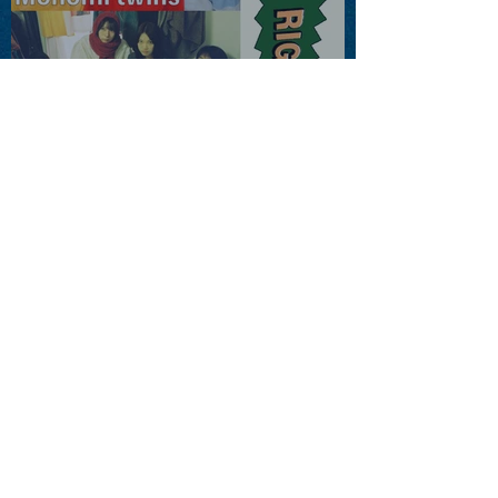
2026.08.13 |【観覧】JUST
RIGHT!! vol.26
2026.08.15 |【観覧】夜）
『巷のmyストーリー/センタ
ー"訳"フラッシュ⚡️後編』