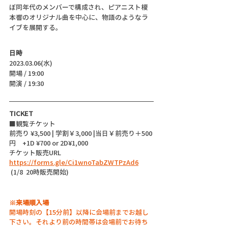
ぼ同年代のメンバーで構成され、ピアニスト榎
本響のオリジナル曲を中心に、物語のようなラ
イブを展開する。
日時
2023.03.06(水)
開場 / 19:00
開演 / 19:30 
TICKET
■観覧チケット
前売り ¥3,500 | 学割￥3,000 |当日￥前売り＋500
円　+1D ¥700 or 2D¥1,000
チケット販売URL
https://forms.gle/Ci1wnoTabZWTPzAd6
 (1/8  20時販売開始)
※来場順入場
開場時刻の【15分前】以降に会場前までお越し
下さい。それより前の時間帯は会場前でお待ち