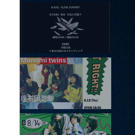
2026.08.11 |【観覧】夜）月見ル君想フpre. Sugar Shock
2026.08.12 |【観覧】田澤孝介 ソロワンマン 「Ballad Box 2026」
2026.08.13 |【観覧】JUST RIGHT!! vol.26