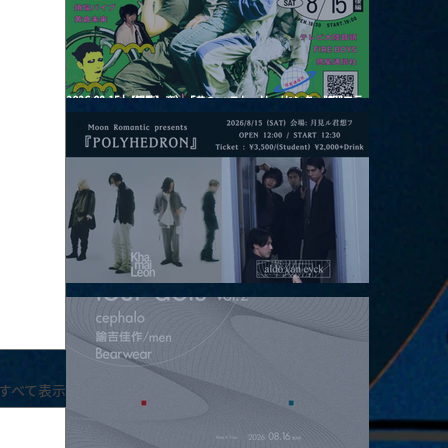
2026.08.15 |【観覧】夜）『巷のmyストーリー/センター"訳"フラ
ッシュ⚡️後編』
2026.08.15 |【観覧】昼）月見ルpre.『POLYHEDRON』
すべて表示