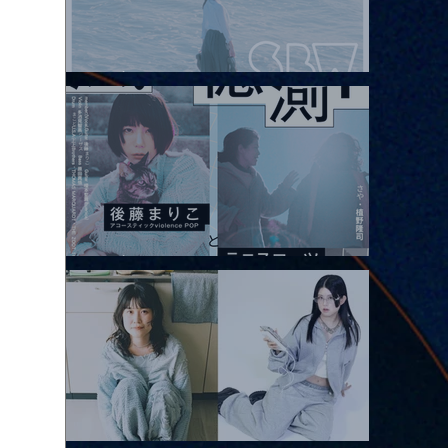
2026.08.08 |【観覧】Oaiko pre.「これから」延期公演 Blurred
City Lights × 17歳とベルリンの壁
2026.08.10 |【観覧】「巷のmyストーリー/風の憶測1～後藤まりこ
アコースティックviolence POPとテニスコーツ」