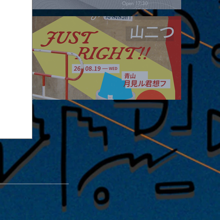
2026.08.16 |【観覧】夜）four dots vol.2
2026.08.19 |【観覧】JUST RIGHT!! vol.27