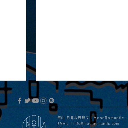
青山 月見ル君想フ | MoonRomantic
EMAIL |
info@moonromantic.com