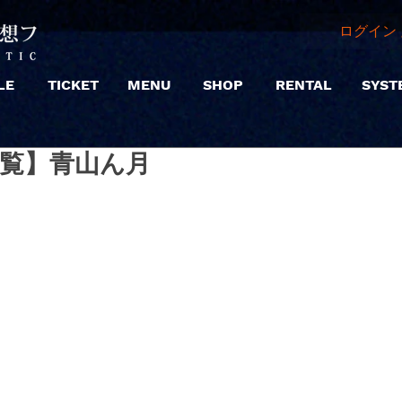
ログイン 
LE
TICKET
MENU
SHOP
RENTAL
SYST
|【観覧】青山ん月