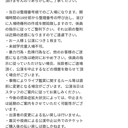
頂けませんのであらかじめご了承ください。
・当日は整理番号順でのご入場になります。開
場時間の10分前から整理番号の呼び出し、並び
に入場待機列の作成を開始致しますので、係員
の指示に従ってご整列下さい。それ以前の整列
は近隣の迷惑になりますのでご遠慮下さい。
・お一人様１公演につき１枚まで。
・未就学児童入場不可。
・暴力行為・危険行為など、他のお客様のご迷
惑になる行為は絶対におやめ下さい。係員の指
示に従っていただけない場合、当該者にご退場
頂く、公演を中止するなどの措置を取らせて頂
く場合がございます。
・事情によりライブ鑑賞に関するルール等は直
前に変更となる場合がございます。 公演当日は
スタッフのご案内に従ってお楽しみください。
・今後の感染症拡大状況によっては、中止また
は延期のご案内をさせていただく可能性がござ
います。
・出演者の変更による払い戻しは行いません。
・震災や疫病による公演中止以外でのチケット
ご購入後の払い戻しは致しかねます。