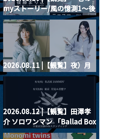
myストーリー/風の憶測1～後
藤まりこアコースティック
violence POPとテニスコー
ツ」
2026.08.11 |【観覧】夜）月
見ル君想フpre. Sugar Shock
2026.08.12 |【観覧】田澤孝
介 ソロワンマン 「Ballad Box
2026」