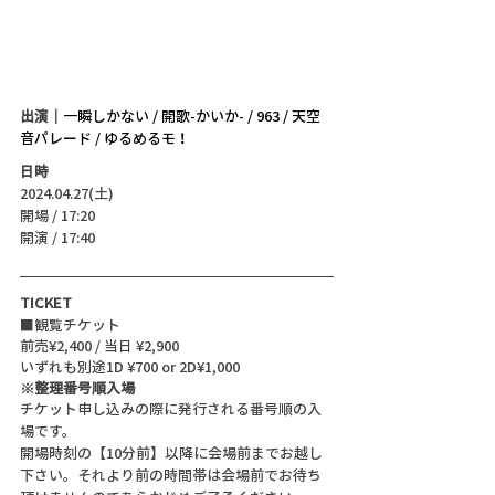
出演｜
一瞬しかない / 開歌-かいか- / 963 / 天空
音パレード / ゆるめるモ！
日時
2024.04.27(土)
開場 / 17:20
開演 / 17:40 
TICKET
■観覧チケット
前売¥2,400 / 当日 ¥2,900
いずれも別途1D ¥700 or 2D¥1,000
※整理番号順入場
チケット申し込みの際に発行される番号順の入
場です。
開場時刻の【10分前】以降に会場前までお越し
下さい。それより前の時間帯は会場前でお待ち