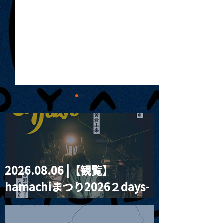
2026.08.06 |【観覧】
MoonRomantic
2021.03.20夜
hamachiまつり2026２days-
Channel1周年記念Live
『Payrin’s 桜
誕祭「卍解・千
月見ル君想フ編②
餅」』