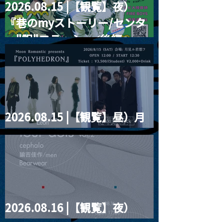
2026.08.15 |【観覧】夜）
『巷のmyストーリー/センタ
ー"訳"フラッシュ⚡️後編』
2026.08.15 |【観覧】昼）月
見ルpre.『POLYHEDRON』
2026.08.16 |【観覧】夜）