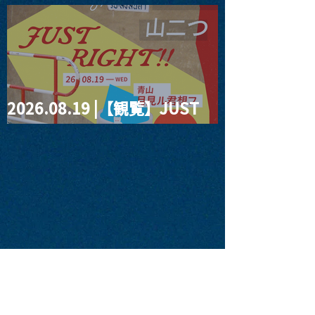
four dots vol.2
2026.08.19 |【観覧】JUST
RIGHT!! vol.27