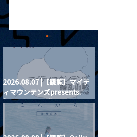
2026.08.07 |【観覧】マイテ
MoonRomantic
2021.03.20夜
ィマウンテンズpresents.
Channel1周年記念Live
『Payrin’s 桜
誕祭「卍解・千
“HALL-IN-ONE”
餅」』