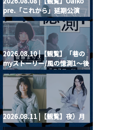
2026.08.08 |【観覧】Oaiko
pre.「これから」延期公演
Blurred City Lights × 17歳
とベルリンの壁
2026.08.10 |【観覧】「巷の
myストーリー/風の憶測1～後
藤まりこアコースティック
violence POPとテニスコー
ツ」
2026.08.11 |【観覧】夜）月
見ル君想フpre. Sugar Shock