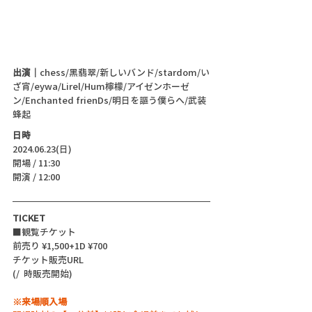
出演｜
chess/黑翡翠/新しいバンド/stardom/い
ざ宵/eywa/Lirel/Hum檸檬/アイゼンホーゼ
ン/Enchanted frienDs/明日を謳う僕らへ/武装
蜂起
日時
2024.06.23(日)
開場 / 11:30
開演 / 12:00
TICKET
■観覧チケット
前売り ¥1,500+1D ¥700
チケット販売URL
(/  時販売開始)
※来場順入場