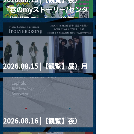
『巷のmyストーリー/センタ
ー"訳"フラッシュ⚡️後編』
2026.08.15 |【観覧】昼）月
見ルpre.『POLYHEDRON』
2026.08.16 |【観覧】夜）
four dots vol.2