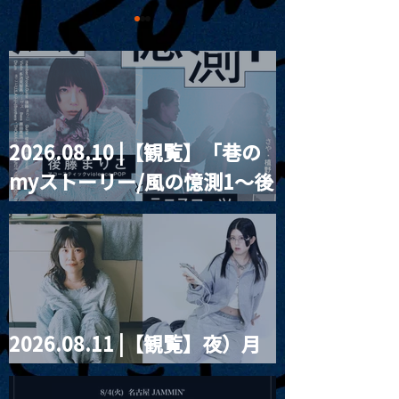
2026.08.10 |【観覧】「巷の
MoonRomantic
2021.03.20夜
myストーリー/風の憶測1～後
Channel1周年記念Live
『Payrin’s 桜
誕祭「卍解・千
藤まりこアコースティック
餅」』
violence POPとテニスコー
ツ」
2026.08.11 |【観覧】夜）月
見ル君想フpre. Sugar Shock