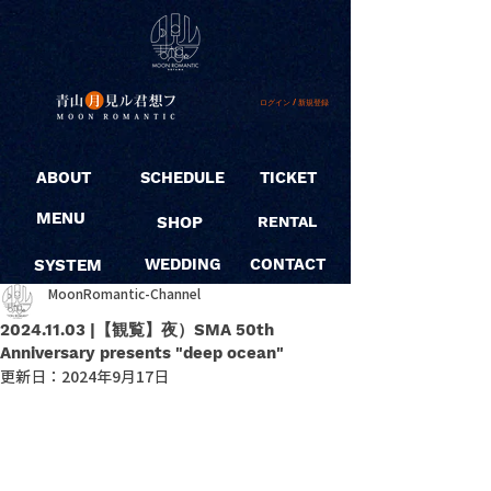
ログイン / 新規登録
ABOUT
SCHEDULE
TICKET
MENU
SHOP
RENTAL
SYSTEM
WEDDING
CONTACT
MoonRomantic-Channel
2024.11.03 |【観覧】夜）SMA 50th
Anniversary presents "deep ocean"
更新日：
2024年9月17日