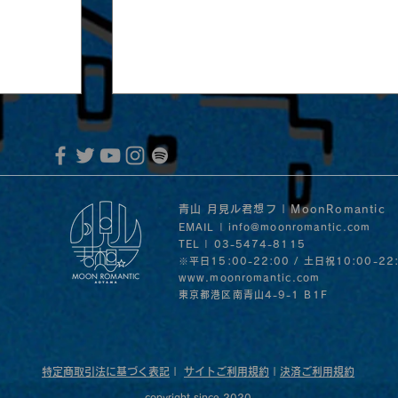
青山 月見ル君想フ | MoonRomantic
EMAIL |
info@moonromantic.com
TEL | 03-5474-8115
※平日15:00-22:00 / 土日祝10:00-22
www.moonromantic.com
​東京都港区南青山4-9-1 B1F
MoonRomantic Channel1周年記念L
音」の
30日
特定商取引法に基づく表記
|
サイトご利用規約
|
決済ご利用規約
copyright since 2020