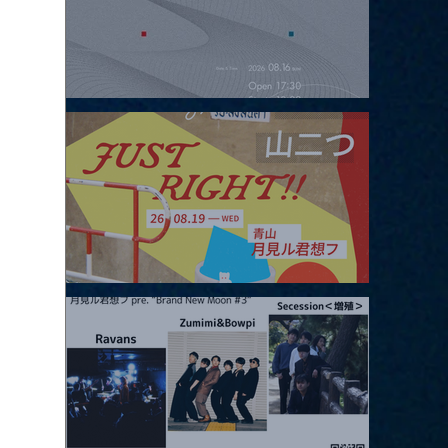
2026.08.16 |【観覧】夜）four dots vol.2
2026.08.19 |【観覧】JUST RIGHT!! vol.27