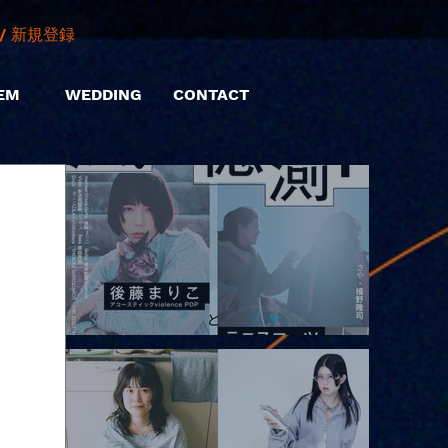
/ 新規登録
EM
WEDDING
CONTACT
2026.08.10 |【観覧】「巷のmyストーリー/風の憶測1～後藤まりこ
アコースティックviolence POPとテニスコーツ」