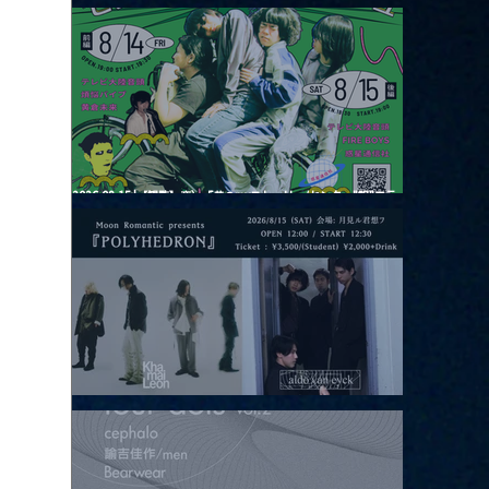
2026.08.13 |【観覧】JUST RIGHT!! vol.26
2026.08.15 |【観覧】夜）『巷のmyストーリー/センター"訳"フラ
ッシュ⚡️後編』
2026.08.15 |【観覧】昼）月見ルpre.『POLYHEDRON』