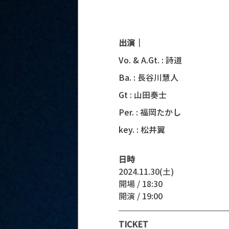
出演｜
Vo. & 
A.Gt
. : 詩道
Ba. : 長谷川慧人
Gt : 山田奏士
Per. : 福岡たかし
key. : 松井翼
日時
2024.11.30(土)
開場 / 18:30
開演 / 19:00
TICKET