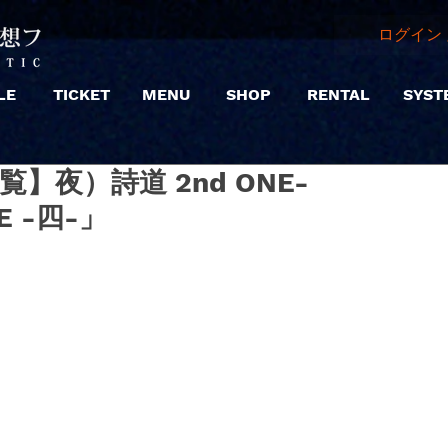
ログイン 
LE
TICKET
MENU
SHOP
RENTAL
SYST
|【観覧】夜）詩道 2nd ONE-
E -四-」