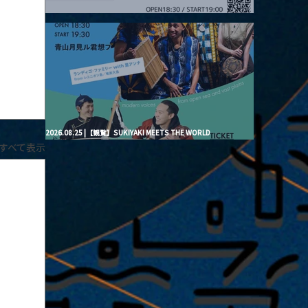
2026.08.20 |【観覧】月見ル君想フpre. “Brand New Moon #3”
2026.08.25 |【観覧】SUKIYAKI MEETS THE WORLD
presentsLINDIGO FAMILY with ANNA SATO, ODUCHU modern
すべて表示
voices from open sea and vast plains