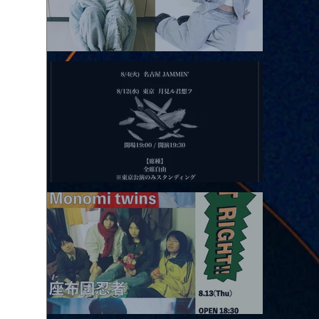
2026.08.11 |【観覧】夜）月見ル君想フpre. Sugar Shock
2026.08.12 |【観覧】田澤孝介 ソロワンマン 「Ballad Box 2026」