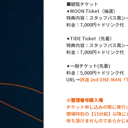
■観覧チケット
⚫︎MOON Ticket（抽選）
特典内容：スタッフパス風シ
料金：7,000円＋ドリンク代
⚫︎TIDE Ticket（先着）
特典内容：スタッフパス風シ
料金：7,000円＋ドリンク代
⚫︎一般チケット(先着)
料金：5,000円＋ドリンク代
URL→
詩道 2nd ONE-MAN「
※整理番号順入場
チケット申し込みの際に発行
開場時刻の【15分前】以降
待ち頂けませんのであらかじ