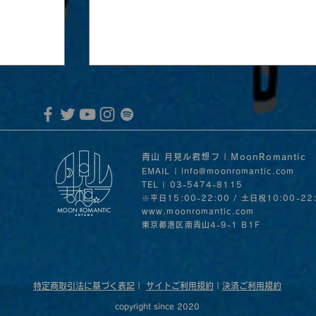
青山 月見ル君想フ | MoonRomantic
EMAIL |
info@moonromantic.com
TEL | 03-5474-8115
※平日15:00-22:00 / 土日祝10:00-22
www.moonromantic.com
​東京都港区南青山4-9-1 B1F
MoonRomantic Channel1周年記念L
音」の
30日
特定商取引法に基づく表記
|
サイトご利用規約
|
決済ご利用規約
copyright since 2020