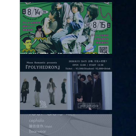
2026.08.13 |【観覧】JUST RIGHT!! vol.26
2026.08.15 |【観覧】夜）『巷のmyストーリー/センター"訳"フラ
ッシュ⚡️後編』
2026.08.15 |【観覧】昼）月見ルpre.『POLYHEDRON』