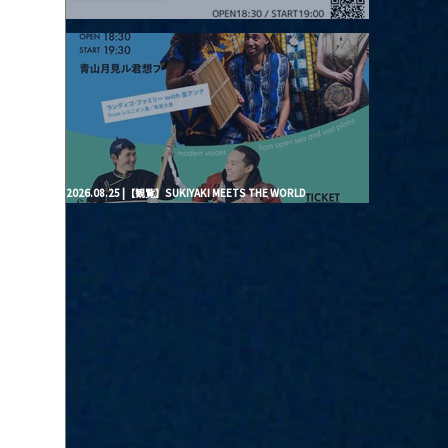
2026.08.20 |【観覧】月見ル君想フpre. “Brand New Moon #3”
2026.08.25 |【観覧】SUKIYAKI MEETS THE WORLD
presentsLINDIGO FAMILY with ANNA SATO, ODUCHU modern
voices from open sea and vast plains