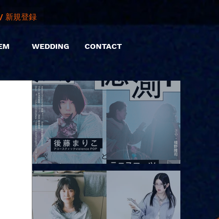
/ 新規登録
EM
WEDDING
CONTACT
2026.08.10 |【観覧】「巷のmyストーリー/風の憶測1～後藤まりこ
アコースティックviolence POPとテニスコーツ」