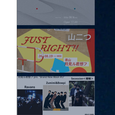
2026.08.16 |【観覧】夜）four dots vol.2
2026.08.19 |【観覧】JUST RIGHT!! vol.27