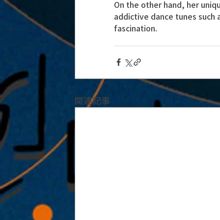
On the other hand, her uniqu
addictive dance tunes such 
fascination.
関連記事