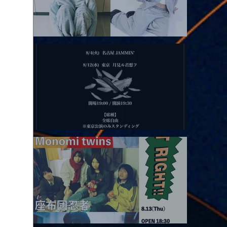
2026.08.11 |【観覧】夜）月見ル君想フpre. Sugar Shock
2026.08.12 |【観覧】田澤孝介 ソロワンマン 「Ballad Box 2026」